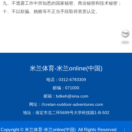
九、不透露工作中所知悉的国家秘密、商业秘密和技术秘密；
十、不以欺骗、贿赂等不正当手段取得资质认定。
米兰体育-米兰online(中国)
电话：0312-6783309
邮编：071000
邮箱：bdkeh@sina.com
网址：//cretan-outdoor-adventures.com
地址：保定市北二环5699号大学科技园1-B-502
Copyright © 米兰体育-米兰online(中国) All Rights Reserved ：