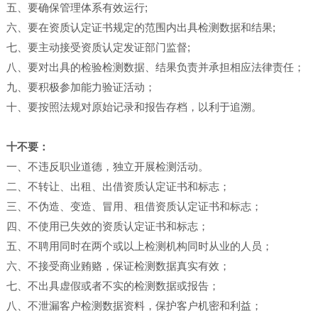
五、要确保管理体系有效运行;
六、要在资质认定证书规定的范围内出具检测数据和结果;
七、要主动接受资质认定发证部门监督;
八、要对出具的检验检测数据、结果负责并承担相应法律责任；
九、要积极参加能力验证活动；
十、要按照法规对原始记录和报告存档，以利于追溯。
十不要：
一、不违反职业道德，独立开展检测活动。
二、不转让、出租、出借资质认定证书和标志；
三、不伪造、变造、冒用、租借资质认定证书和标志；
四、不使用已失效的资质认定证书和标志；
五、不聘用同时在两个或以上检测机构同时从业的人员；
六、不接受商业贿赂，保证检测数据真实有效；
七、不出具虚假或者不实的检测数据或报告；
八、不泄漏客户检测数据资料，保护客户机密和利益；