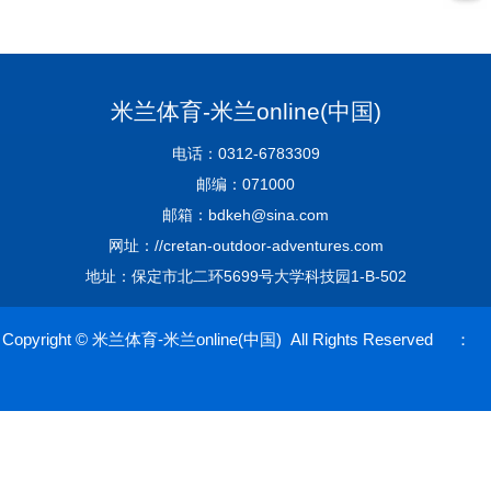
米兰体育-米兰online(中国)
电话：0312-6783309
邮编：071000
邮箱：bdkeh@sina.com
网址：//cretan-outdoor-adventures.com
地址：保定市北二环5699号大学科技园1-B-502
Copyright © 米兰体育-米兰online(中国) All Rights Reserved ：