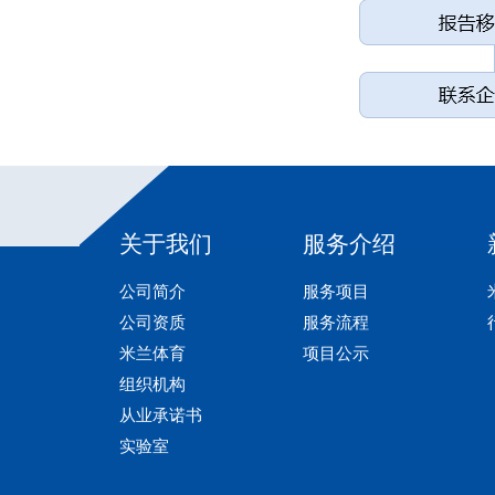
关于我们
服务介绍
公司简介
服务项目
公司资质
服务流程
米兰体育
项目公示
组织机构
从业承诺书
实验室