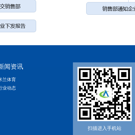
新闻资讯
米兰体育
行业动态
扫描进入手机站