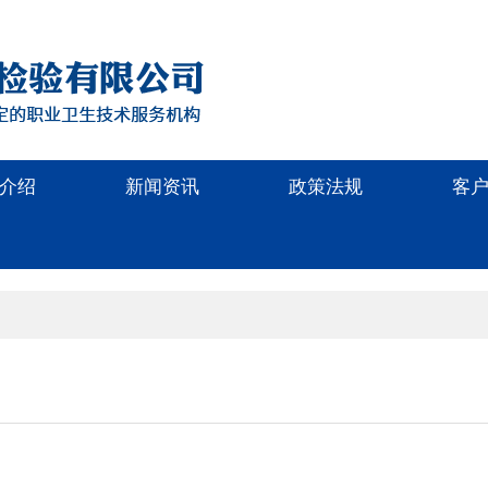
介绍
新闻资讯
政策法规
客