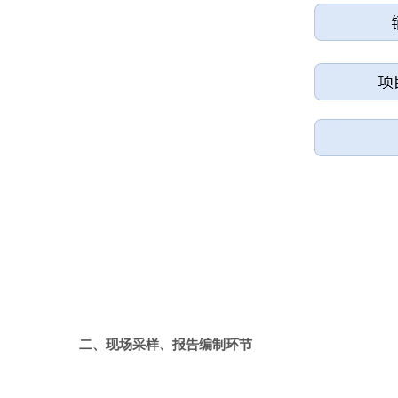
二、现场采样、报告编制环节